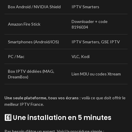
Box Android / NVIDIA Shield
IPTV Smarters
Downloader + code
Amazon Fire Stick
8196034
Smartphones (Android/iOS)
IPTV Smarters, GSE IPTV
PC / Mac
VLC, Kodi
Box IPTV dédiées (MAG,
Lien M3U ou codes Xtream
DreamBox)
Une seule plateforme, tous vos écrans
: voilà ce que doit offrir le
meilleur IPTV France.
6️⃣ Une installation en 5 minutes
Pas besoin d’être un expert. Voici la procédure simple :