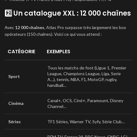
2️⃣ Un catalogue XXL : 12 000 chaînes
Avec
12 000 chaînes
, Atlas Pro surpasse très largement les box
opérateurs (150 chaînes). Voici ce qui vous attend :
CATÉGORIE
EXEMPLES
Tous les matchs de foot (Ligue 1, Premier
League, Champions League, Liga, Serie
Sport
A…), tennis, NBA, F1, MotoGP, rugby,
handball…
Canal+, OCS, Ciné+, Paramount, Disney
Cinéma
Channel…
Séries
TF1 Séries, Warner TV, Syfy, Série Club…
BFM TV, France 24, BBC News, CNBC, LCI,