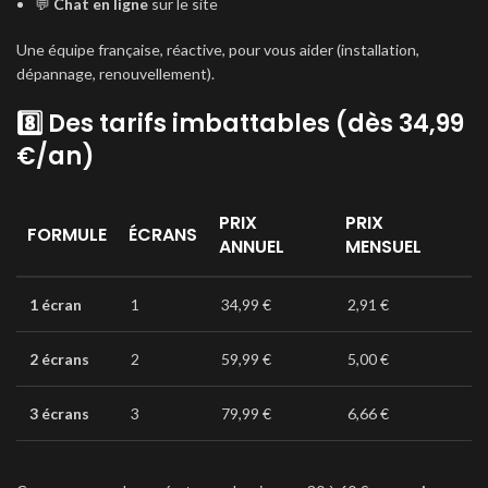
💬
Chat en ligne
sur le site
Une équipe française, réactive, pour vous aider (installation,
dépannage, renouvellement).
8️⃣ Des tarifs imbattables (dès 34,99
€/an)
PRIX
PRIX
FORMULE
ÉCRANS
ANNUEL
MENSUEL
1 écran
1
34,99 €
2,91 €
2 écrans
2
59,99 €
5,00 €
3 écrans
3
79,99 €
6,66 €