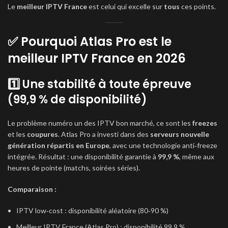
Le
meilleur IPTV France
est celui qui excelle sur
tous
ces points.
✅ Pourquoi Atlas Pro est le
meilleur IPTV France en 2026
1️⃣ Une stabilité à toute épreuve
(99,9 % de disponibilité)
Le problème numéro un des IPTV bon marché, ce sont les
freezes
et les
coupures
. Atlas Pro a investi dans des
serveurs nouvelle
génération répartis en Europe
, avec une technologie anti‑freeze
intégrée. Résultat : une disponibilité garantie à
99,9 %
, même aux
heures de pointe (matchs, soirées séries).
Comparaison :
IPTV low‑cost : disponibilité aléatoire (80‑90 %)
Meilleur IPTV France (Atlas Pro) : disponibilité 99,9 %