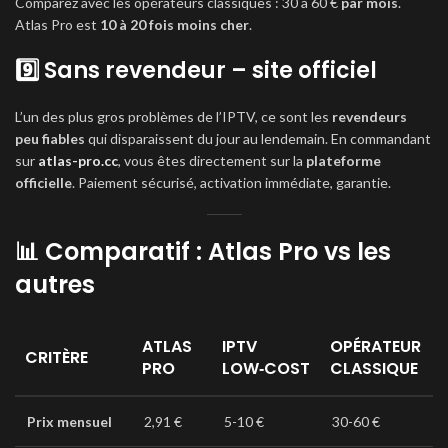
Comparez avec les opérateurs classiques : 30 à 60 €
par mois
.
Atlas Pro est
10 à 20 fois moins cher
.
9️⃣ Sans revendeur – site officiel
L’un des plus gros problèmes de l’IPTV, ce sont les
revendeurs
peu fiables
qui disparaissent du jour au lendemain. En commandant
sur
atlas-pro.cc
, vous êtes directement sur la
plateforme
officielle
. Paiement sécurisé, activation immédiate, garantie.
📊 Comparatif : Atlas Pro vs les
autres
ATLAS
IPTV
OPÉRATEUR
CRITÈRE
PRO
LOW‑COST
CLASSIQUE
Prix mensuel
2,91 €
5-10 €
30-60 €